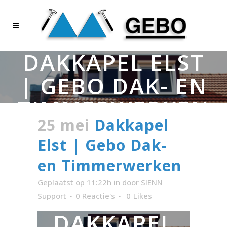
DAKKAPEL ELST
| GEBO DAK- EN
TIMMERWERKEN
25 mei
Dakkapel
Elst | Gebo Dak-
en Timmerwerken
Geplaatst op 11:22h
in
door
SIENN
Support
0 Reactie's
0
Likes
DAKKAPEL