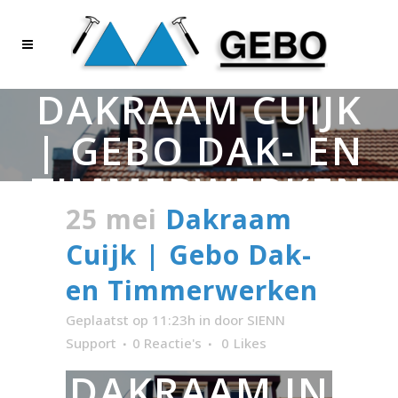
DAKRAAM CUIJK
| GEBO DAK- EN
TIMMERWERKEN
25 mei
Dakraam
Cuijk | Gebo Dak-
en Timmerwerken
Geplaatst op 11:23h
in
door
SIENN
Support
0 Reactie's
0
Likes
DAKRAAM IN