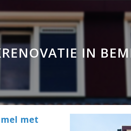
0 Reactie's
0
Likes
RENOVATIE IN BE
mmel met