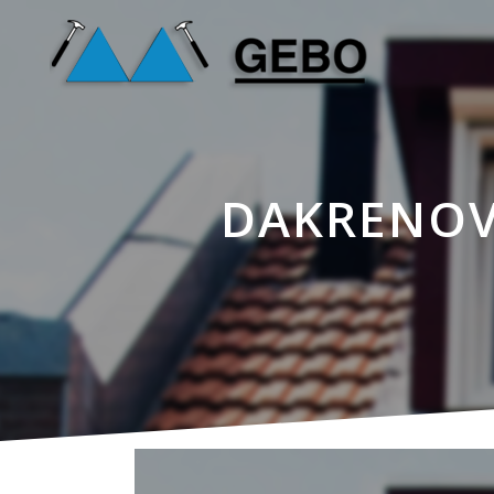
DAKRENOV
25 mei
Dakrenovatie