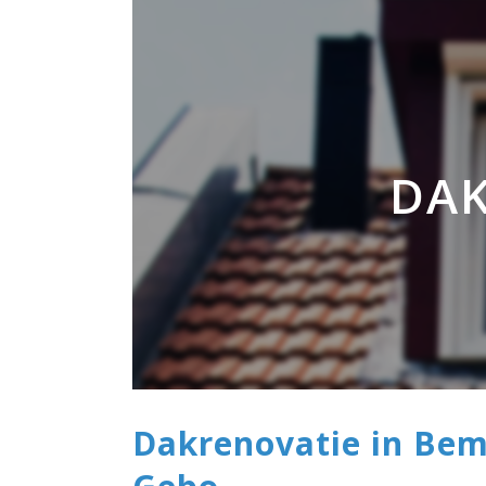
Geplaatst op 11:23h
in
door
SIENN Support
DAK
Dakrenovatie in Be