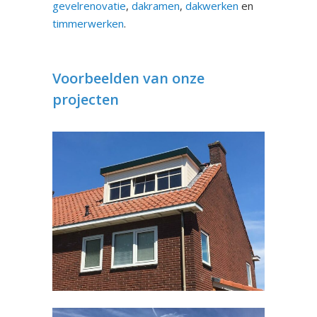
gevelrenovatie
,
dakramen
,
dakwerken
en
timmerwerken
.
Voorbeelden van onze
projecten
Dakkapel Malden