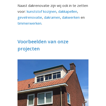
Naast dakrenovatie zijn wij ook in te zetten
voor:
kunststof kozijnen
,
dakkapellen
,
gevelrenovatie
,
dakramen
,
dakwerken
en
timmerwerken
.
Voorbeelden van onze
projecten
Dakkapel Malden