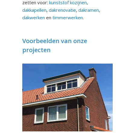
zetten voor:
kunststof kozijnen
,
dakkapellen
,
dakrenovatie
,
dakramen
,
dakwerken
en
timmerwerken
.
Voorbeelden van onze
projecten
Dakkapel Malden