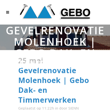
GEVELRENOVATIE
MOLENHOEK |
GEBO DAK- EN
25 mei
TIMMERWERKEN
Gevelrenovatie
Molenhoek | Gebo
Dak- en
Timmerwerken
Geplaatst op 11:22h
in
door
SIENN