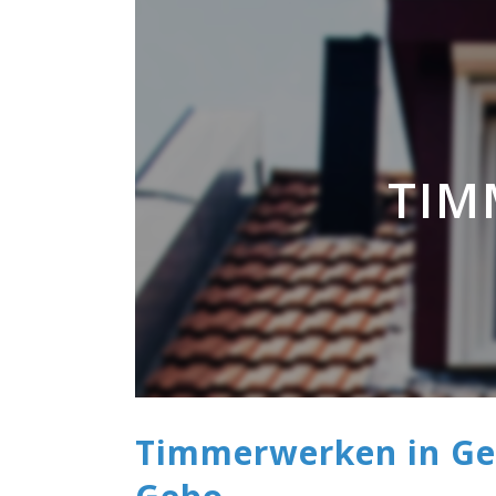
Geplaatst op 11:23h
in
door
SIENN Support
TIM
Timmerwerken in G