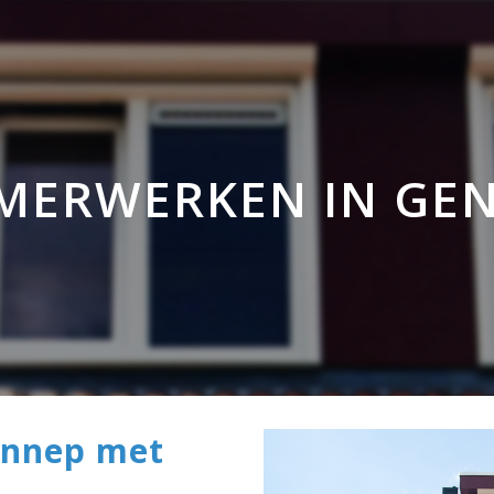
0 Reactie's
0
Likes
MERWERKEN IN GE
ennep met