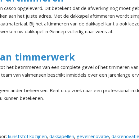
jn casco opgeleverd. Dit betekent dat de afwerking nog moet ge
ken aan het juiste adres. Met de dakkapel aftimmeren wordt si
laatmateriaal. Bij het aftimmeren van de dakkapel kunt u ook kiez
 werken uw dakkapel in Gennep volledig naar wens af.
 van timmerwerk
ot het betimmeren van een complete gevel of het timmeren van e
 team van vakmensen beschikt inmiddels over een jarenlange erv
s geen ander beheersen. Bent u op zoek naar een professional i
r u kunnen betekenen.
oor:
kunststof kozijnen
,
dakkapellen
,
gevelrenovatie
,
dakrenovati